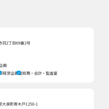
赤羽2丁目69番2号
企画
部
経営企画室
総務・会計・監査室
郡大泉町寄木戸1250-1