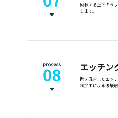
回転する上下のラッ
します。
process
エッチン
08
酸を混合したエッチ
械加工による破壊層