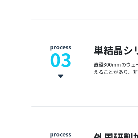
process
単結晶シ
03
直径300mmのウ
えることがあり、非
process
外周研削