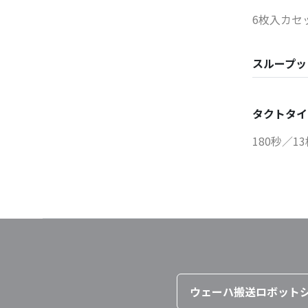
6枚入カセ
スループッ
タクトタイ
180秒／1
ウェーハ搬送ロボット