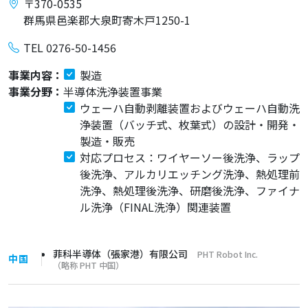
〒370-0535
群馬県邑楽郡大泉町寄木戸1250-1
TEL 0276-50-1456
事業内容：
製造
事業分野：
半導体洗浄装置事業
ウェーハ自動剥離装置およびウェーハ自動洗
浄装置（バッチ式、枚葉式）の設計・開発・
製造・販売
対応プロセス：ワイヤーソー後洗浄、ラップ
後洗浄、アルカリエッチング洗浄、熱処理前
洗浄、熱処理後洗浄、研磨後洗浄、ファイナ
ル洗浄（FINAL洗浄）関連装置
菲科半導体（張家港）有限公司
PHT Robot Inc.
中国
（略称 PHT 中国）