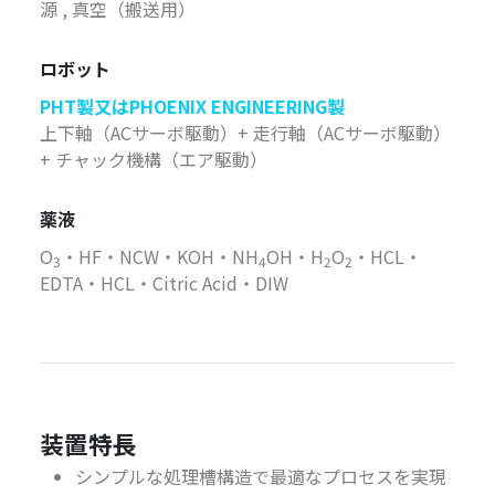
源 , 真空（搬送用）
ロボット
PHT製又はPHOENIX ENGINEERING製
上下軸（ACサーボ駆動）+ 走行軸（ACサーボ駆動）
+ チャック機構（エア駆動）
薬液
O
・HF・NCW・KOH・NH
OH・H
O
・HCL・
3
4
2
2
EDTA・HCL・Citric Acid・DIW
装置特長
シンプルな処理槽構造で最適なプロセスを実現