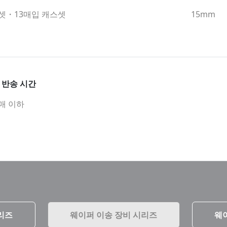
셋・13매입 캐스셋
15mm
・반송 시간
3매 이하
리즈
웨이퍼 이송 장비 시리즈
웨