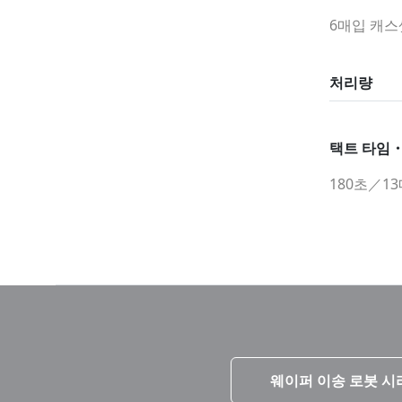
6매입 캐스
처리량
택트 타임
180초／1
웨이퍼 이송 로봇 시