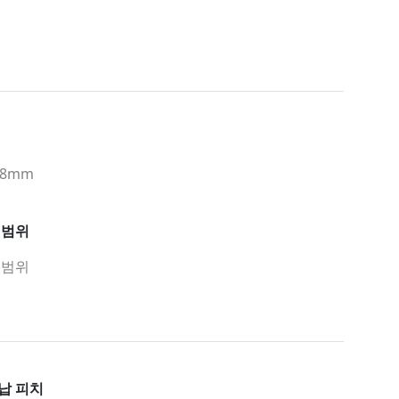
.08mm
 범위
 범위
납 피치