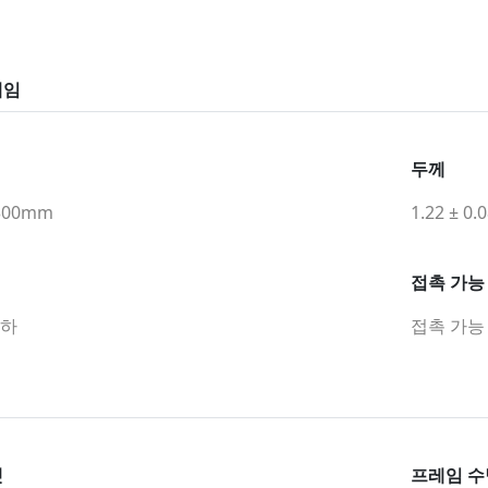
레임
두께
300mm
1.22 ± 0
접촉 가능
이하
접촉 가능
셋
프레임 수