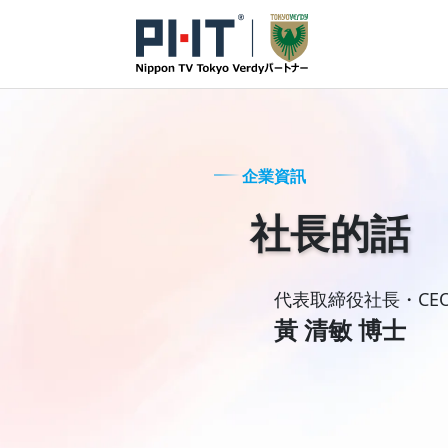
企業資訊
社長的話
代表取締役社長・CE
黃 清敏 博士